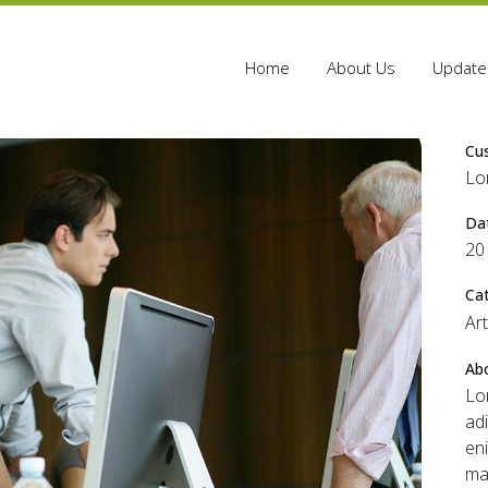
Home
About Us
Update 
Cu
Lo
Da
20
Ca
Ar
Abo
Lo
adi
en
ma