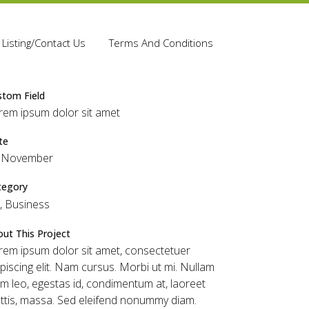
Listing/Contact Us
Terms And Conditions
stom Field
rem ipsum dolor sit amet
te
 November
tegory
t, Business
ut This Project
rem ipsum dolor sit amet, consectetuer
piscing elit. Nam cursus. Morbi ut mi. Nullam
im leo, egestas id, condimentum at, laoreet
ttis, massa. Sed eleifend nonummy diam.