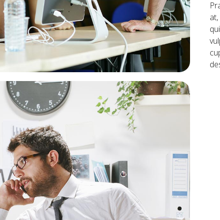
Pr
at,
qu
vu
cup
de